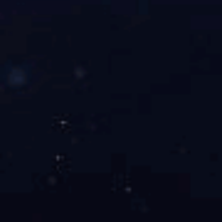
联系方式
上海市青浦区沪青平公路3938号
18856388658
grizzled@qq.com
工作：9:00-6:00
网站地图
SiteMap