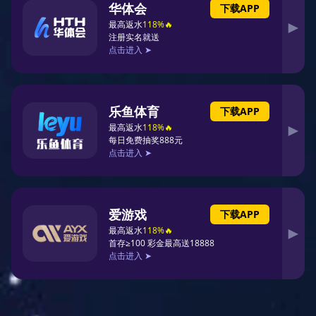
上海排球队以96分领跑奥运会积分榜展现
强大实力与团队精神