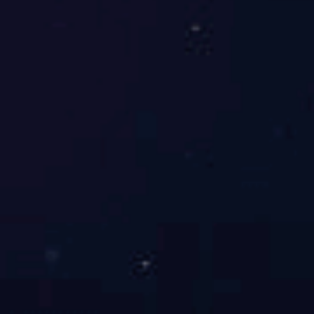
⭐️壹号娱乐.com⭐️NG大舞台助力梦想起航，壹号娱乐构建开
放展示空间，提供官网登录入口、手机APP下载、网页版及
最新链接，同时引入体育赛事资讯与球员数据统计内容。
导航
介绍
壹号娱乐
产品总览
动态速递
服务种类
联系
壹号娱乐com