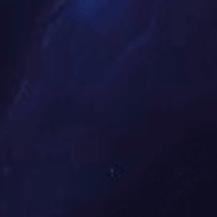
2023年全球足球明星排名前十及其所属
俱乐部一览