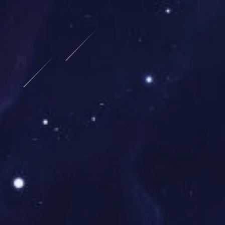
地址
上海市青浦区沪青平公路3938号