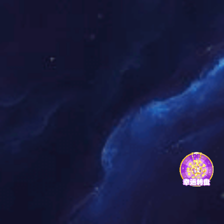
电话
18856388658
邮箱
grizzled@qq.com